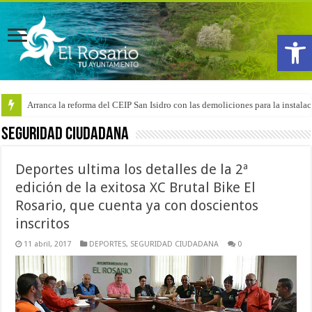
Abrir
Arranca la reforma del CEIP San Isidro con las demoliciones para la instala
SEGURIDAD CIUDADANA
Deportes ultima los detalles de la 2ª
edición de la exitosa XC Brutal Bike El
Rosario, que cuenta ya con doscientos
inscritos
11 abril, 2017
DEPORTES
,
SEGURIDAD CIUDADANA
0