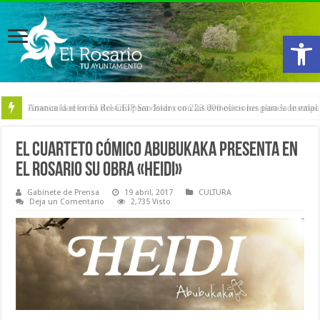
Abrir
Arranca la reforma del CEIP San Isidro con las demoliciones para la instala
El cuarteto cómico Abubukaka presenta en
El Rosario su obra «Heidi»
Gabinete de Prensa
19 abril, 2017
CULTURA
Deja un Comentario
2,735 Visto