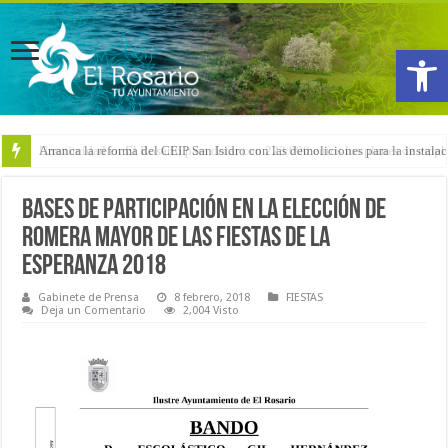
Abrir
Arranca la reforma del CEIP San Isidro con las demoliciones para la instala
Bases de participación en la Elección de
Romera Mayor de las Fiestas de La
Esperanza 2018
Gabinete de Prensa
8 febrero, 2018
FIESTAS
Deja un Comentario
2,004 Visto