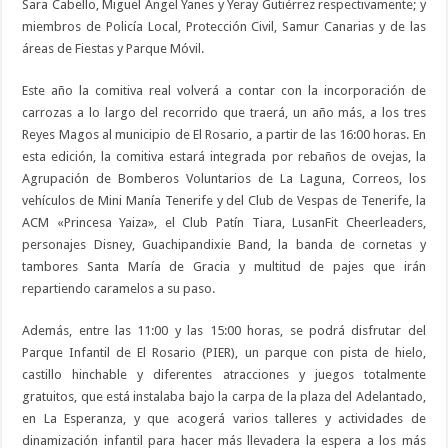
Sara Cabello, Miguel Ángel Yanes y Yeray Gutiérrez respectivamente; y
miembros de Policía Local, Protección Civil, Samur Canarias y de las
áreas de Fiestas y Parque Móvil.
Este año la comitiva real volverá a contar con la incorporación de
carrozas a lo largo del recorrido que traerá, un año más, a los tres
Reyes Magos al municipio de El Rosario, a partir de las 16:00 horas. En
esta edición, la comitiva estará integrada por rebaños de ovejas, la
Agrupación de Bomberos Voluntarios de La Laguna, Correos, los
vehículos de Mini Manía Tenerife y del Club de Vespas de Tenerife, la
ACM «Princesa Yaiza», el Club Patín Tiara, LusanFit Cheerleaders,
personajes Disney, Guachipandixie Band, la banda de cornetas y
tambores Santa María de Gracia y multitud de pajes que irán
repartiendo caramelos a su paso.
Además, entre las 11:00 y las 15:00 horas, se podrá disfrutar del
Parque Infantil de El Rosario (PIER), un parque con pista de hielo,
castillo hinchable y diferentes atracciones y juegos totalmente
gratuitos, que está instalaba bajo la carpa de la plaza del Adelantado,
en La Esperanza, y que acogerá varios talleres y actividades de
dinamización infantil para hacer más llevadera la espera a los más