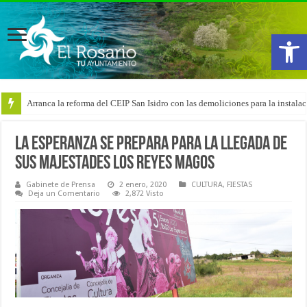
Abrir
Arranca la reforma del CEIP San Isidro con las demoliciones para la instala
La Esperanza se prepara para la llegada de
Sus Majestades los Reyes Magos
Gabinete de Prensa
2 enero, 2020
CULTURA
,
FIESTAS
Deja un Comentario
2,872 Visto