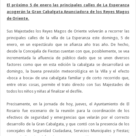
El próximo 5 de enero las principales calles de La Esperanza
acogerán la Gran Cabalgata Anunciadora de los Reyes Magos
de Oriente.
Sus Majestades los Reyes Magos de Oriente volverán a recorrer las
principales calles de la villa de La Esperanza este domingo, 5 de
enero, en un espectáculo que se afianza año tras año. De hecho,
desde la Concejalía de Fiestas cuentan con que, posiblemente, se vea
incrementada la afluencia de público dado que se unen diversos
factores como que en esta edición la cabalgata se desarrollará un
domingo, la buena previsión meteorológica en la Villa y el efecto
«boca a boca» de una cabalgata familiar y de corto recorrido que,
entre otras cosas, permite el trato directo con Sus Majestades de
todos los niños y niñas al finalizar el desfile.
Precisamente, en la jornada de hoy, jueves, el Ayuntamiento de El
Rosario fue escenario de la reunión para la coordinación de los
efectivos de seguridad y emergencias que velarán por el correcto
desarrollo de la Gran Cabalgata, y que contó con la presencia de los
concejales de Seguridad Ciudadana, Servicios Municipales y Fiestas;