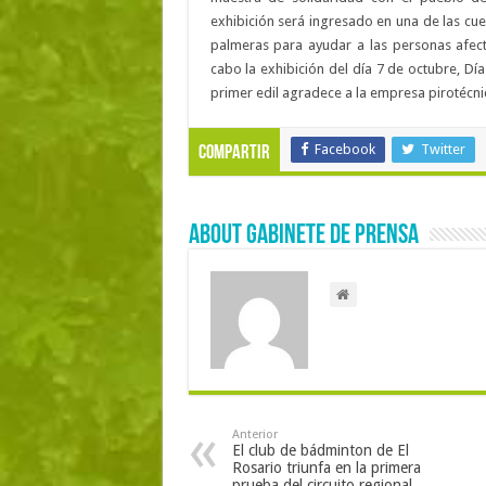
exhibición será ingresado en una de las cue
palmeras para ayudar a las personas afect
cabo la exhibición del día 7 de octubre, Día
primer edil agradece a la empresa pirotécnic
Facebook
Twitter
Compartir
About Gabinete de Prensa
Anterior
El club de bádminton de El
Rosario triunfa en la primera
prueba del circuito regional