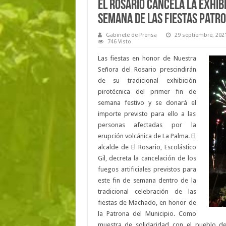
El Rosario cancela la exhibi
semana de las Fiestas Patr
Gabinete de Prensa
29 septiembre, 202
746 Visto
Las fiestas en honor de Nuestra
Señora del Rosario prescindirán
de su tradicional exhibición
pirotécnica del primer fin de
semana festivo y se donará el
importe previsto para ello a las
personas afectadas por la
erupción volcánica de La Palma. El
alcalde de El Rosario, Escolástico
Gil, decreta la cancelación de los
fuegos artificiales previstos para
este fin de semana dentro de la
tradicional celebración de las
fiestas de Machado, en honor de
la Patrona del Municipio. Como
muestra de solidaridad con el pueblo de 