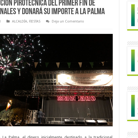
ción pirotécnica del primer fin de
onales y donará su importe a La Palma
1
ALCALDÍA
,
FIESTAS
Deja un Comentario
La Palma, el dinero inicialmente destinado a la tradicional