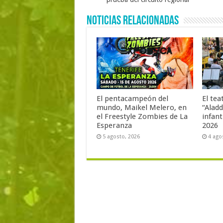
Noticias Relacionadas
El pentacampeón del
El tea
mundo, Maikel Melero, en
“Aladd
el Freestyle Zombies de La
infant
Esperanza
2026
5 agosto, 2026
4 ago