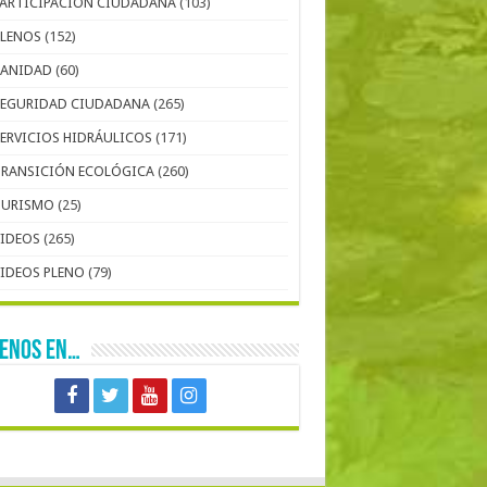
PARTICIPACIÓN CIUDADANA
(103)
PLENOS
(152)
SANIDAD
(60)
SEGURIDAD CIUDADANA
(265)
SERVICIOS HIDRÁULICOS
(171)
TRANSICIÓN ECOLÓGICA
(260)
TURISMO
(25)
VIDEOS
(265)
VIDEOS PLENO
(79)
UENOS EN…