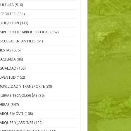
CULTURA
(510)
DEPORTES
(331)
EDUCACIÓN
(137)
EMPLEO Y DESARROLLO LOCAL
(352)
ESCUELAS INFANTILES
(61)
IESTAS
(635)
HACIENDA
(86)
IGUALDAD
(158)
JUVENTUD
(152)
MOVILIDAD Y TRANSPORTE
(30)
NUEVAS TECNOLOGÍAS
(36)
OBRAS
(347)
PARQUE MÓVIL
(108)
PARQUES Y JARDINES
(122)