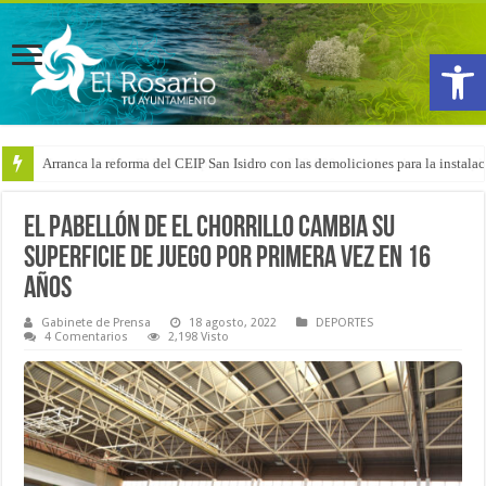
Abrir
Arranca la reforma del CEIP San Isidro con las demoliciones para la instala
El pabellón de El Chorrillo cambia su
superficie de juego por primera vez en 16
años
Gabinete de Prensa
18 agosto, 2022
DEPORTES
4 Comentarios
2,198 Visto