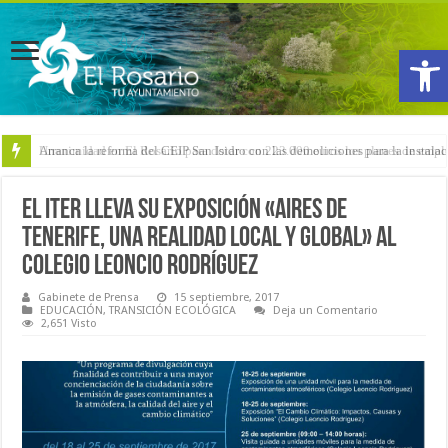
Abrir
Arranca la reforma del CEIP San Isidro con las demoliciones para la instala
El ITER lleva su exposición «Aires de
Tenerife, una realidad local y global» al
colegio Leoncio Rodríguez
Gabinete de Prensa
15 septiembre, 2017
EDUCACIÓN
,
TRANSICIÓN ECOLÓGICA
Deja un Comentario
2,651 Visto