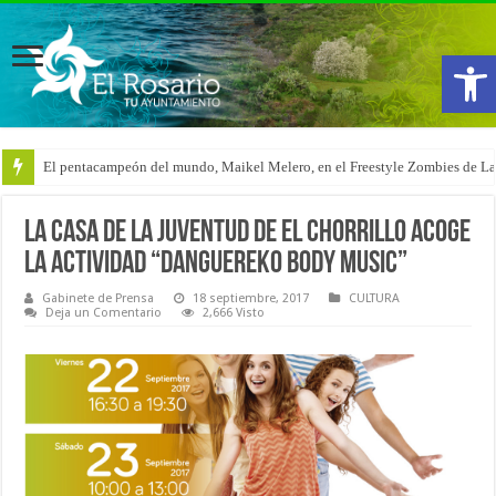
Abrir
El pentacampeón del mundo, Maikel Melero, en el Freestyle Zombies de L
Pleno Ordinario (6-08-2026)
La Casa de la Juventud de El Chorrillo acoge
la actividad “Danguereko Body Music”
Gabinete de Prensa
18 septiembre, 2017
CULTURA
Deja un Comentario
2,666 Visto