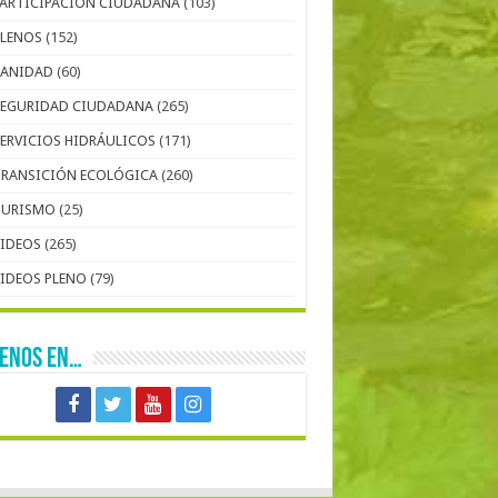
PARTICIPACIÓN CIUDADANA
(103)
PLENOS
(152)
SANIDAD
(60)
SEGURIDAD CIUDADANA
(265)
SERVICIOS HIDRÁULICOS
(171)
TRANSICIÓN ECOLÓGICA
(260)
TURISMO
(25)
VIDEOS
(265)
VIDEOS PLENO
(79)
UENOS EN…