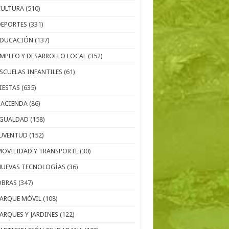
CULTURA
(510)
DEPORTES
(331)
EDUCACIÓN
(137)
EMPLEO Y DESARROLLO LOCAL
(352)
ESCUELAS INFANTILES
(61)
IESTAS
(635)
HACIENDA
(86)
IGUALDAD
(158)
JUVENTUD
(152)
MOVILIDAD Y TRANSPORTE
(30)
NUEVAS TECNOLOGÍAS
(36)
OBRAS
(347)
PARQUE MÓVIL
(108)
PARQUES Y JARDINES
(122)