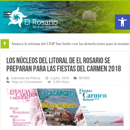
Abrir
Arranca la reforma del CEIP San Isidro con las demoliciones para la instala
Los núcleos del litoral de El Rosario se
preparan para las fiestas del Carmen 2018
Gabinete de Prensa
5 julio, 2018
FIESTAS
Deja un Comentario
3,935 Visto