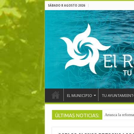
SÁBADO 8 AGOSTO 2026
EL MUNICIPIO
TU AYUNTAMIENT
ÚLTIMAS NOTICIAS:
Arranca la reforma
El pentacampeón d