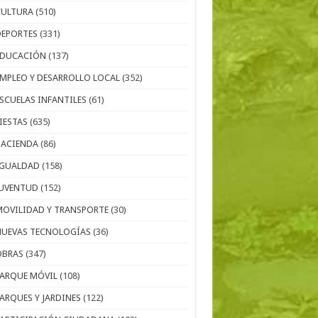
CULTURA
(510)
DEPORTES
(331)
EDUCACIÓN
(137)
EMPLEO Y DESARROLLO LOCAL
(352)
ESCUELAS INFANTILES
(61)
IESTAS
(635)
HACIENDA
(86)
IGUALDAD
(158)
JUVENTUD
(152)
MOVILIDAD Y TRANSPORTE
(30)
NUEVAS TECNOLOGÍAS
(36)
OBRAS
(347)
PARQUE MÓVIL
(108)
PARQUES Y JARDINES
(122)