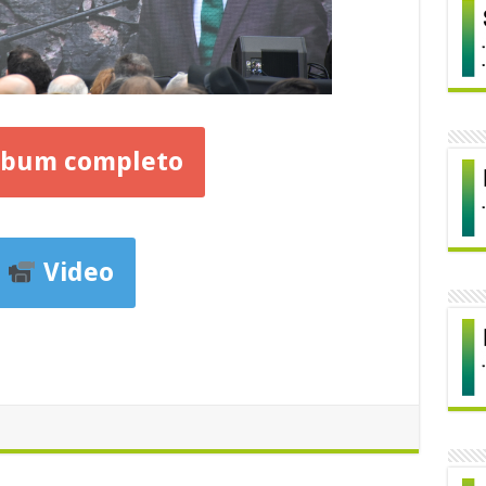
bum completo
Video