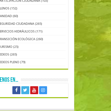
PARTICIPACIÓN CIUDADANA
(103)
PLENOS
(152)
SANIDAD
(60)
SEGURIDAD CIUDADANA
(265)
SERVICIOS HIDRÁULICOS
(171)
TRANSICIÓN ECOLÓGICA
(260)
TURISMO
(25)
VIDEOS
(265)
VIDEOS PLENO
(79)
UENOS EN…