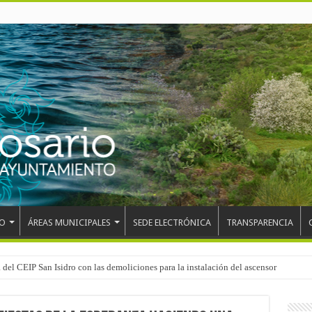
O
ÁREAS MUNICIPALES
SEDE ELECTRÓNICA
TRANSPARENCIA
 del CEIP San Isidro con las demoliciones para la instalación del ascensor
el mundo, Maikel Melero, en el Freestyle Zombies de La Esperanza