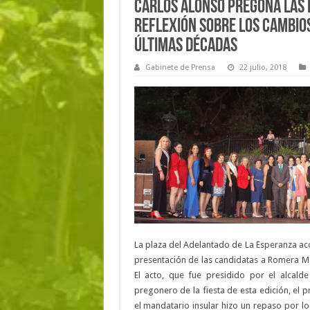
Carlos Alonso pregona las 
reflexión sobre los cambios
últimas décadas
Gabinete de Prensa
22 julio, 2018
La plaza del Adelantado de La Esperanza aco
presentación de las candidatas a Romera Ma
El acto, que fue presidido por el alcalde
pregonero de la fiesta de esta edición, el 
el mandatario insular hizo un repaso por 