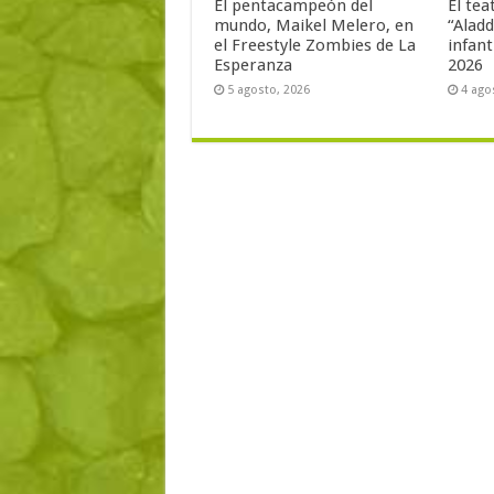
El pentacampeón del
El tea
mundo, Maikel Melero, en
“Aladd
el Freestyle Zombies de La
infant
Esperanza
2026
5 agosto, 2026
4 ago