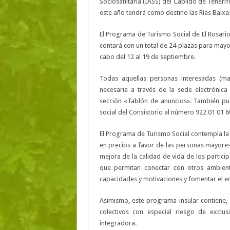
Sociosanitaria (IASS) del Cabildo de Tenerif
este año tendrá como destino las Rías Baixas,
El Programa de Turismo Social de El Rosario
contará con un total de 24 plazas para mayor
cabo del 12 al 19 de septiembre.
Todas aquellas personas interesadas (m
necesaria a través de la sede electrónica
sección «Tablón de anuncios». También pu
social del Consistorio al número 922 01 01 6
El Programa de Turismo Social contempla la r
en precios a favor de las personas mayores
mejora de la calidad de vida de los participa
que permitan conectar con otros ambiente
capacidades y motivaciones y fomentar el en
Asimismo, este programa insular contiene,
colectivos con especial riesgo de exclu
integradora.