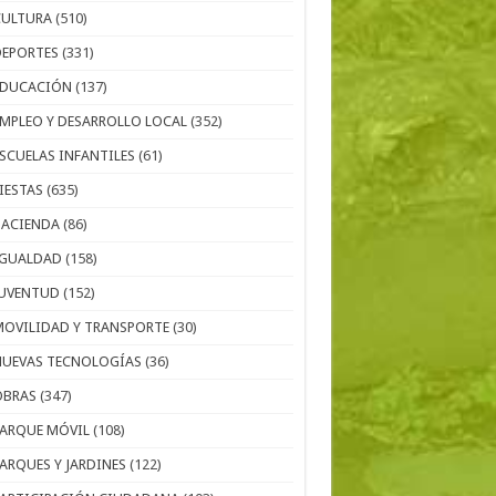
CULTURA
(510)
DEPORTES
(331)
EDUCACIÓN
(137)
EMPLEO Y DESARROLLO LOCAL
(352)
ESCUELAS INFANTILES
(61)
IESTAS
(635)
HACIENDA
(86)
IGUALDAD
(158)
JUVENTUD
(152)
MOVILIDAD Y TRANSPORTE
(30)
NUEVAS TECNOLOGÍAS
(36)
OBRAS
(347)
PARQUE MÓVIL
(108)
PARQUES Y JARDINES
(122)