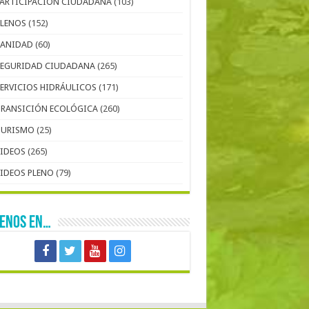
PARTICIPACIÓN CIUDADANA
(103)
PLENOS
(152)
SANIDAD
(60)
SEGURIDAD CIUDADANA
(265)
SERVICIOS HIDRÁULICOS
(171)
TRANSICIÓN ECOLÓGICA
(260)
TURISMO
(25)
VIDEOS
(265)
VIDEOS PLENO
(79)
UENOS EN…