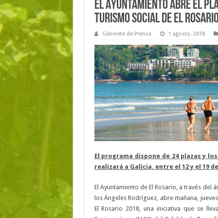
El Ayuntamiento abre el pla
Turismo Social de El Rosari
Gabinete de Prensa
1 agosto, 2018
El programa dispone de 24 plazas y los
realizará a Galicia, entre el 12 y el 19 
El Ayuntamiento de El Rosario, a través del 
los Ángeles Rodríguez, abre mañana, jueves,
El Rosario 2018, una iniciativa que se lle