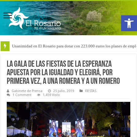
Abrir
Unanimidad en El Rosario para dotar con 223.000 euros los planes de emple
Arranca la reforma del CEIP San Isidro con las demoliciones para la instala
La Gala de las fiestas de La Esperanza
apuesta por la igualdad y elegirá, por
primera vez, a una Romera y a un Romero
Gabinete de Prensa
25 julio, 2019
FIESTAS
1 Comment
1,459 Visto