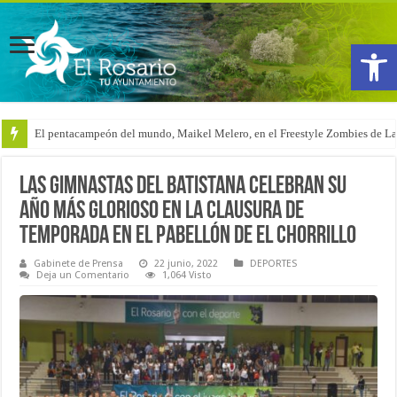
Abrir
El pentacampeón del mundo, Maikel Melero, en el Freestyle Zombies de L
Pleno Ordinario (6-08-2026)
Las gimnastas del Batistana celebran su
año más glorioso en la clausura de
temporada en el pabellón de El Chorrillo
Gabinete de Prensa
22 junio, 2022
DEPORTES
Deja un Comentario
1,064 Visto