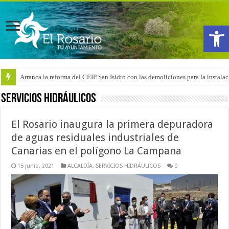
Abrir
Arranca la reforma del CEIP San Isidro con las demoliciones para la instala
SERVICIOS HIDRÁULICOS
El Rosario inaugura la primera depuradora
de aguas residuales industriales de
Canarias en el polígono La Campana
15 junio, 2021
ALCALDÍA
,
SERVICIOS HIDRÁULICOS
0