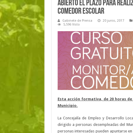
Abierto el plazo para reali
Comedor Escolar
Gabinete de Prensa
20 junio, 2017
5,596 Visto
Esta acción formativa, de 20 horas d
Municipio.
La Concejalía de Empleo y Desarrollo Loca
dirigido a personas desempleadas del Mun
personas interesadas pueden apuntarse en l