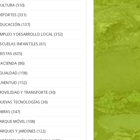
CULTURA
(510)
DEPORTES
(331)
EDUCACIÓN
(137)
EMPLEO Y DESARROLLO LOCAL
(352)
ESCUELAS INFANTILES
(61)
IESTAS
(635)
HACIENDA
(86)
IGUALDAD
(158)
JUVENTUD
(152)
MOVILIDAD Y TRANSPORTE
(30)
NUEVAS TECNOLOGÍAS
(36)
OBRAS
(347)
PARQUE MÓVIL
(108)
PARQUES Y JARDINES
(122)