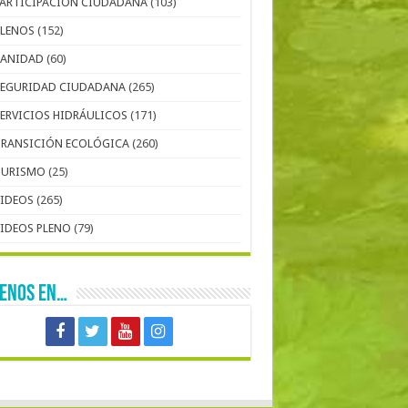
PARTICIPACIÓN CIUDADANA
(103)
PLENOS
(152)
SANIDAD
(60)
SEGURIDAD CIUDADANA
(265)
SERVICIOS HIDRÁULICOS
(171)
TRANSICIÓN ECOLÓGICA
(260)
TURISMO
(25)
VIDEOS
(265)
VIDEOS PLENO
(79)
UENOS EN…