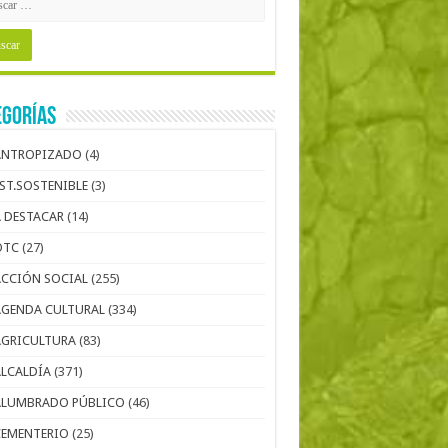
egorías
ANTROPIZADO
(4)
EST.SOSTENIBLE
(3)
A DESTACAR
(14)
OTC
(27)
ACCIÓN SOCIAL
(255)
AGENDA CULTURAL
(334)
AGRICULTURA
(83)
ALCALDÍA
(371)
ALUMBRADO PÚBLICO
(46)
CEMENTERIO
(25)