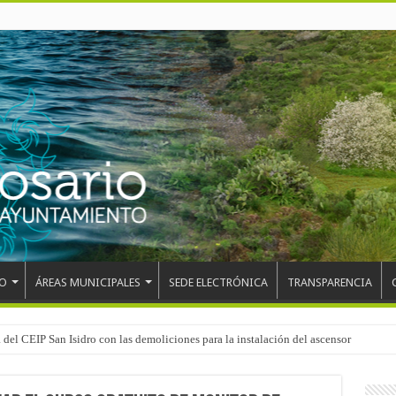
O
ÁREAS MUNICIPALES
SEDE ELECTRÓNICA
TRANSPARENCIA
 del CEIP San Isidro con las demoliciones para la instalación del ascensor
el mundo, Maikel Melero, en el Freestyle Zombies de La Esperanza