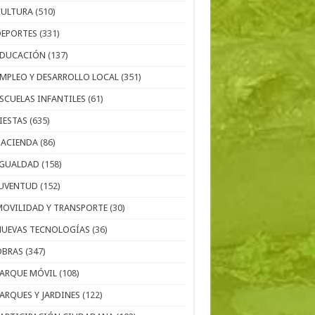
CULTURA
(510)
DEPORTES
(331)
EDUCACIÓN
(137)
EMPLEO Y DESARROLLO LOCAL
(351)
ESCUELAS INFANTILES
(61)
IESTAS
(635)
HACIENDA
(86)
IGUALDAD
(158)
JUVENTUD
(152)
MOVILIDAD Y TRANSPORTE
(30)
NUEVAS TECNOLOGÍAS
(36)
OBRAS
(347)
PARQUE MÓVIL
(108)
PARQUES Y JARDINES
(122)