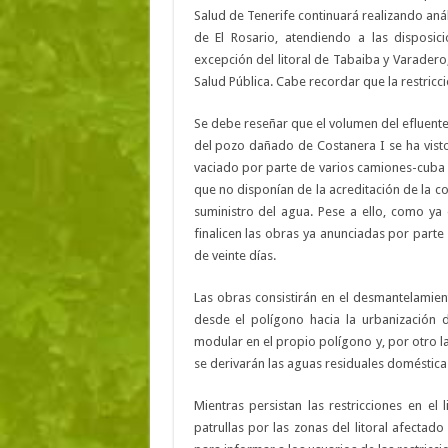
Salud de Tenerife continuará realizando aná
de El Rosario, atendiendo a las disposic
excepción del litoral de Tabaiba y Varadero
Salud Pública. Cabe recordar que la restricci
Se debe reseñar que el volumen del efluent
del pozo dañado de Costanera I se ha visto
vaciado por parte de varios camiones-cuba 
que no disponían de la acreditación de la c
suministro del agua. Pese a ello, como ya 
finalicen las obras ya anunciadas por parte
de veinte días.
Las obras consistirán en el desmantelamient
desde el polígono hacia la urbanización 
modular en el propio polígono y, por otro l
se derivarán las aguas residuales domésticas
Mientras persistan las restricciones en el 
patrullas por las zonas del litoral afecta