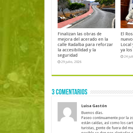
Finalizan las obras de
El Ro
mejora del acerado en la
nuevo 
calle Radalba para reforzar
Local 
la accesibilidad y la
ya lo
seguridad
24 jul
29 julio, 2026
3 comentarios
Luisa Gastón
Buenos días.
Paseo continuamente por la zon
están caídas, así como los cart
turistas, gente de fuera del m
posible se den por alertadas 