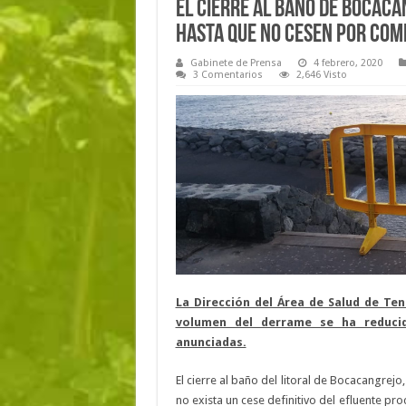
El cierre al baño de Bocaca
hasta que no cesen por com
Gabinete de Prensa
4 febrero, 2020
3 Comentarios
2,646 Visto
La Dirección del Área de Salud de Tene
volumen del derrame se ha reducid
anunciadas.
El cierre al baño del litoral de Bocacangrejo
no exista un cese definitivo del efluente pr