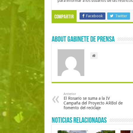
para informar a los usuarios de las restric
Facebook
Twitter
Compartir
About Gabinete de Prensa
Anterior
El Rosario se suma a la IV
Campaña del Proyecto ARBol de
fomento del reciclaje
Noticias Relacionadas