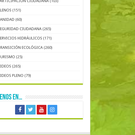
PARTICIPACIÓN CIUDADANA
(103)
PLENOS
(151)
SANIDAD
(60)
SEGURIDAD CIUDADANA
(265)
SERVICIOS HIDRÁULICOS
(171)
TRANSICIÓN ECOLÓGICA
(260)
TURISMO
(25)
VIDEOS
(265)
VIDEOS PLENO
(79)
UENOS EN…