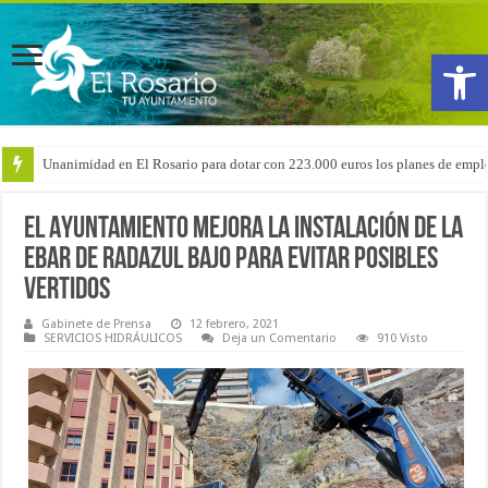
Abrir
Unanimidad en El Rosario para dotar con 223.000 euros los planes de emple
Arranca la reforma del CEIP San Isidro con las demoliciones para la instala
El Ayuntamiento mejora la instalación de la
EBAR de Radazul Bajo para evitar posibles
vertidos
Gabinete de Prensa
12 febrero, 2021
SERVICIOS HIDRÁULICOS
Deja un Comentario
910 Visto