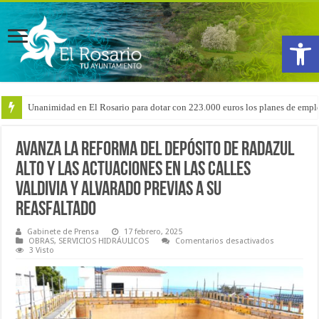
Abrir
Unanimidad en El Rosario para dotar con 223.000 euros los planes de emple
Avanza la reforma del depósito de Radazul
Alto y las actuaciones en las calles
Valdivia y Alvarado previas a su
reasfaltado
Gabinete de Prensa
17 febrero, 2025
en
OBRAS
,
SERVICIOS HIDRÁULICOS
Comentarios desactivados
Avanza
3 Visto
la
reforma
del
depósito
de
Radazul
Alto