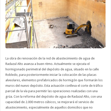
y
las
actuaciones
en
las
calles
Valdivia
y
Alvarado
previas
a
su
reasfaltado
La obra de renovación de la red de abastecimiento de agua de
Radazul Alto avanza a buen ritmo. Actualmente se ejecuta el
hormigonado perimetral del depósito de agua, situado en la calle
Robledo, para posteriormente iniciar la colocación de las placas
alveolares, elementos prefabricados de hormigón que formarán los
muros del nuevo depósito. Esta actuación conlleva el corte de tráfico
parcial de la vía para permitir las operaciones realizadas con una
grúa. Con la reforma del depósito de agua de Radazul Alto, con una
capacidad de 2.000 metros cúbicos, se mejorará el servicio de
abastecimiento, especialmente de aquellos domicilios que no