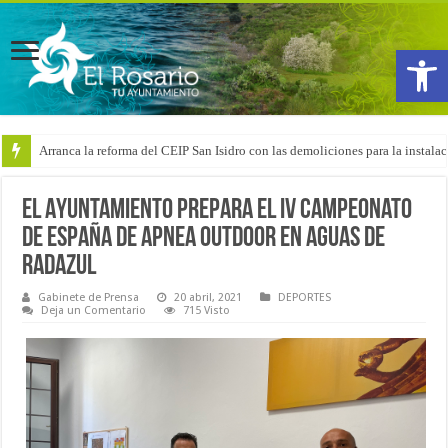
Abrir
Arranca la reforma del CEIP San Isidro con las demoliciones para la instala
El Ayuntamiento prepara el IV Campeonato
de España de Apnea Outdoor en aguas de
Radazul
Gabinete de Prensa
20 abril, 2021
DEPORTES
Deja un Comentario
715 Visto