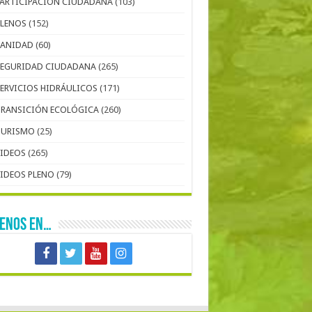
PARTICIPACIÓN CIUDADANA
(103)
PLENOS
(152)
SANIDAD
(60)
SEGURIDAD CIUDADANA
(265)
SERVICIOS HIDRÁULICOS
(171)
TRANSICIÓN ECOLÓGICA
(260)
TURISMO
(25)
VIDEOS
(265)
VIDEOS PLENO
(79)
UENOS EN…