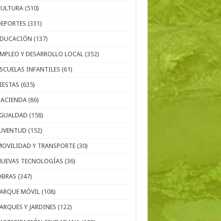
CULTURA
(510)
DEPORTES
(331)
EDUCACIÓN
(137)
EMPLEO Y DESARROLLO LOCAL
(352)
ESCUELAS INFANTILES
(61)
IESTAS
(635)
HACIENDA
(86)
IGUALDAD
(158)
JUVENTUD
(152)
MOVILIDAD Y TRANSPORTE
(30)
NUEVAS TECNOLOGÍAS
(36)
OBRAS
(347)
PARQUE MÓVIL
(108)
PARQUES Y JARDINES
(122)