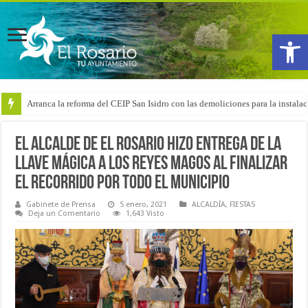
Abrir
Arranca la reforma del CEIP San Isidro con las demoliciones para la instala
El alcalde de El Rosario hizo entrega de la
llave mágica a los Reyes Magos al finalizar
el recorrido por todo el Municipio
Gabinete de Prensa
5 enero, 2021
ALCALDÍA
,
FIESTAS
Deja un Comentario
1,643 Visto